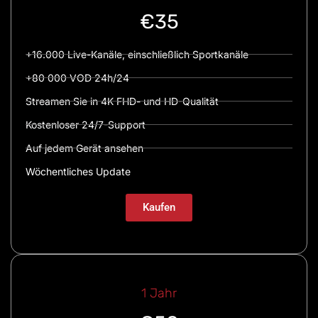
€35
+16.000 Live-Kanäle, einschließlich Sportkanäle
+80 000 VOD 24h/24
Streamen Sie in 4K FHD- und HD-Qualität
Kostenloser 24/7-Support
Auf jedem Gerät ansehen
Wöchentliches Update
Kaufen
1 Jahr