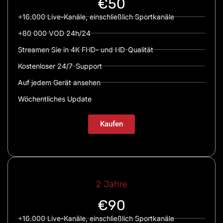
€50
+16.000 Live-Kanäle, einschließlich Sportkanäle
+80 000 VOD 24h/24
Streamen Sie in 4K FHD- und HD-Qualität
Kostenloser 24/7-Support
Auf jedem Gerät ansehen
Wöchentliches Update
Kaufen
2 Jahre
€90
+16.000 Live-Kanäle, einschließlich Sportkanäle