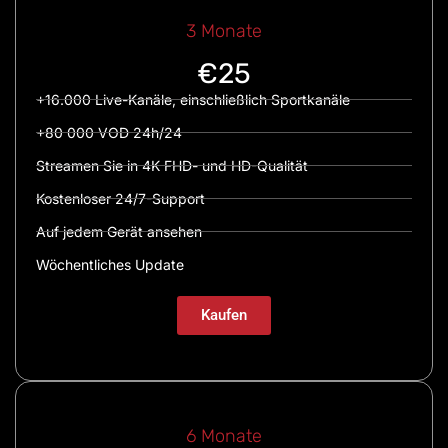
3 Monate
€25
+16.000 Live-Kanäle, einschließlich Sportkanäle
+80 000 VOD 24h/24
Streamen Sie in 4K FHD- und HD-Qualität
Kostenloser 24/7-Support
Auf jedem Gerät ansehen
Wöchentliches Update
Kaufen
6 Monate