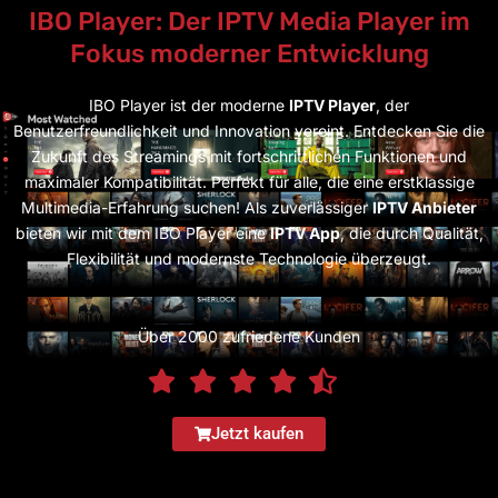
IBO Player: Der IPTV Media Player im
Fokus moderner Entwicklung
IBO Player ist der moderne
IPTV Player
, der
Benutzerfreundlichkeit und Innovation vereint. Entdecken Sie die
Zukunft des Streamings mit fortschrittlichen Funktionen und
maximaler Kompatibilität. Perfekt für alle, die eine erstklassige
Multimedia-Erfahrung suchen! Als zuverlässiger
IPTV Anbieter
bieten wir mit dem IBO Player eine
IPTV App
, die durch Qualität,
Flexibilität und modernste Technologie überzeugt.
Über 2000 zufriedene Kunden
Jetzt kaufen