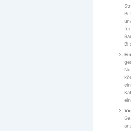
St
Bil
un
fü
Ba
Bil
Ei
ge
Nu
kö
ei
Ka
ein
Vie
Ge
an