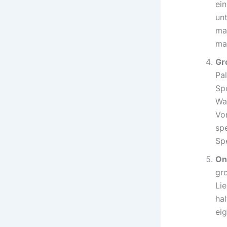
ei
un
ma
ma
Gr
Pal
Spo
Wah
Vo
sp
Sp
On
gr
Li
ha
ei