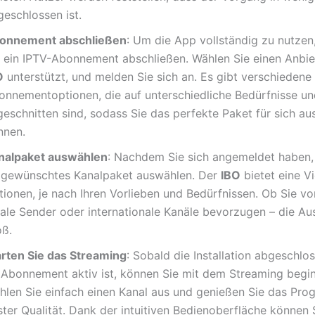
geschlossen ist.
onnement abschließen
: Um die App vollständig zu nutze
e ein IPTV-Abonnement abschließen. Wählen Sie einen Anbiet
O
unterstützt, und melden Sie sich an. Es gibt verschiedene
onnementoptionen, die auf unterschiedliche Bedürfnisse u
geschnitten sind, sodass Sie das perfekte Paket für sich a
nnen.
nalpaket auswählen
: Nachdem Sie sich angemeldet haben,
r gewünschtes Kanalpaket auswählen. Der
IBO
bietet eine V
ionen, je nach Ihren Vorlieben und Bedürfnissen. Ob Sie vo
kale Sender oder internationale Kanäle bevorzugen – die Au
oß.
arten Sie das Streaming
: Sobald die Installation abgeschlo
r Abonnement aktiv ist, können Sie mit dem Streaming begi
hlen Sie einfach einen Kanal aus und genießen Sie das Pro
ter Qualität. Dank der intuitiven Bedienoberfläche können 