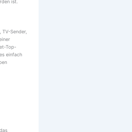
den ist.
, TV-Sender,
einer
et-Top-
es einfach
eben
das