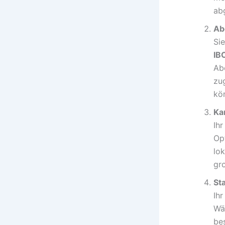
ab
Ab
Si
IB
Ab
zu
kö
Ka
Ih
Opt
lo
gr
St
Ih
Wä
bes