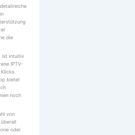
detailreiche
in
terstützung
ter
ne die
s
ist intuitiv
rene IPTV-
Klicks
pp bietet
ach
mmen noch
ahl von
überall
hone oder