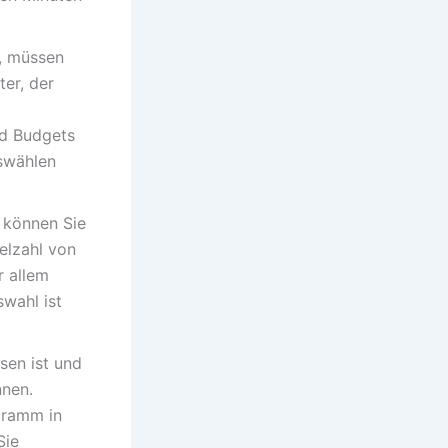
n, müssen
er, der
nd Budgets
uswählen
 können Sie
ielzahl von
r allem
swahl ist
ssen ist und
nnen.
gramm in
Sie