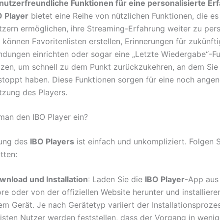
nutzerfreundliche Funktionen für eine personalisierte Er
O Player
bietet eine Reihe von nützlichen Funktionen, die es
tzern ermöglichen, ihre Streaming-Erfahrung weiter zu pers
 können Favoritenlisten erstellen, Erinnerungen für zukünft
ndungen einrichten oder sogar eine „Letzte Wiedergabe“-F
tzen, um schnell zu dem Punkt zurückzukehren, an dem Sie 
stoppt haben. Diese Funktionen sorgen für eine noch ange
tzung des Players.
 man den IBO Player ein?
tung des
IBO Players
ist einfach und unkompliziert. Folgen S
tten:
wnload und Installation
: Laden Sie die
IBO Player
-App aus
re oder von der offiziellen Website herunter und installieren
em Gerät. Je nach Gerätetyp variiert der Installationsprozes
isten Nutzer werden feststellen, dass der Vorgang in weni