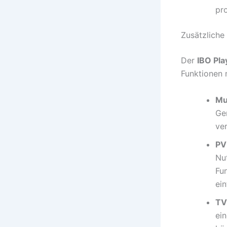
pr
Zusätzliche
Der
IBO Pla
Funktionen 
Mu
Ger
ve
PV
Nu
Fu
ei
TV
ei