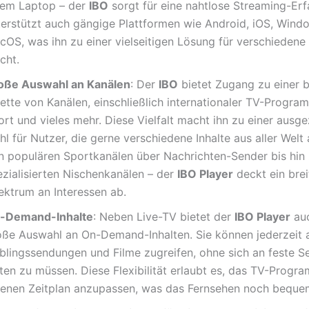
nem Laptop – der
IBO
sorgt für eine nahtlose Streaming-Erf
terstützt auch gängige Plattformen wie Android, iOS, Wind
cOS, was ihn zu einer vielseitigen Lösung für verschiedene
cht.
oße Auswahl an Kanälen
: Der
IBO
bietet Zugang zu einer b
ette von Kanälen, einschließlich internationaler TV-Progra
rt und vieles mehr. Diese Vielfalt macht ihn zu einer ausg
l für Nutzer, die gerne verschiedene Inhalte aus aller Welt
n populären Sportkanälen über Nachrichten-Sender bis hin
ezialisierten Nischenkanälen – der
IBO Player
deckt ein brei
ektrum an Interessen ab.
-Demand-Inhalte
: Neben Live-TV bietet der
IBO Player
auc
oße Auswahl an On-Demand-Inhalten. Sie können jederzeit a
eblingssendungen und Filme zugreifen, ohne sich an feste S
lten zu müssen. Diese Flexibilität erlaubt es, das TV-Progr
genen Zeitplan anzupassen, was das Fernsehen noch beque