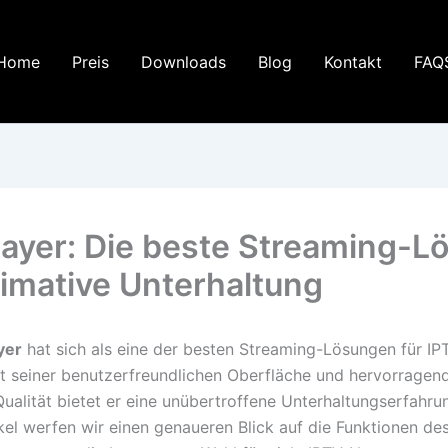
Home
Preis
Downloads
Blog
Kontakt
FAQ
layer: Die beste Streaming-L
ltimative Unterhaltung
yer
hat sich als eine der besten Streaming-Lösungen für IP
Mit seiner benutzerfreundlichen Oberfläche und hervorragen
ualität bietet er eine unübertroffene Unterhaltungserfahrun
kel werfen wir einen genaueren Blick auf die Funktionen de