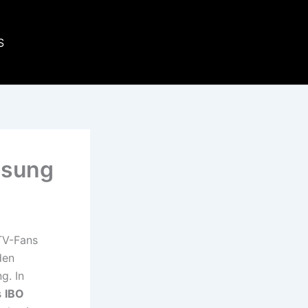
S
ösung
TV-Fans
den
g. In
s
IBO