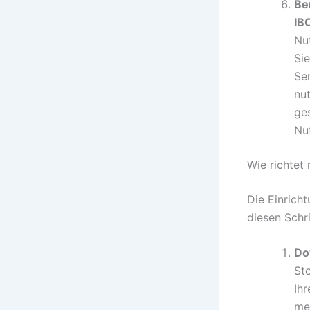
Be
IB
Nu
Sie
Se
nu
ge
Nu
Wie richtet
Die Einrich
diesen Schri
Do
Sto
Ihr
me