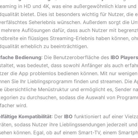
reaming in HD und 4K, was eine außergewöhnlich klare und 
dqualität bietet. Dies ist besonders wichtig für Nutzer, die e
verfälschtes Seherlebnis wünschen. Außerdem sorgt die Un
r mehrere Auflösungen dafür, dass auch Nutzer mit begrenz
ndbreite ein flüssiges Streaming-Erlebnis haben können, oh
dqualität erheblich zu beeinträchtigen.
nfache Bedienung
: Die Benutzeroberfläche des
IBO Player
staltet, was bedeutet, dass sowohl Anfänger als auch erfah
tzer die App problemlos bedienen können. Mit nur wenigen 
nnen Sie Ihr Lieblingsprogramm finden und streamen. Die A
ne übersichtliche Menüstruktur und ermöglicht es, Sender n
tegorien zu durchsuchen, sodass die Auswahl von Progra
facher wird.
lfältige Kompatibilität
: Der
IBO
funktioniert auf einer Vielz
räten, sodass Nutzer ihre Lieblingssendungen jederzeit und 
sehen können. Egal, ob auf einem Smart-TV, einem Smartp