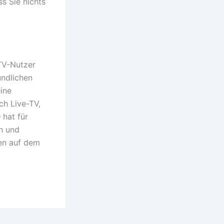
s Sie nichts
TV-Nutzer
undlichen
ine
ch Live-TV,
O
hat für
n und
nen auf dem