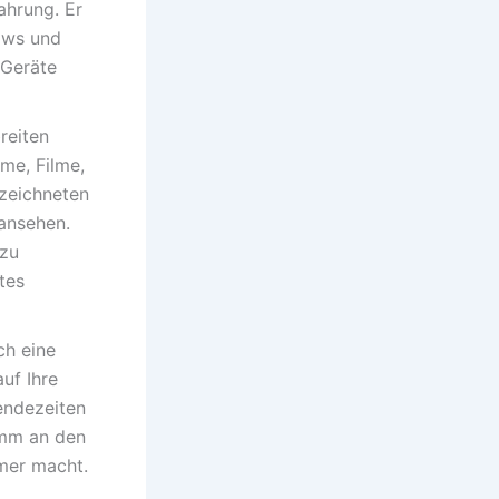
ahrung. Er
ows und
 Geräte
reiten
mme, Filme,
ezeichneten
 ansehen.
 zu
tes
h eine
uf Ihre
endezeiten
amm an den
mer macht.