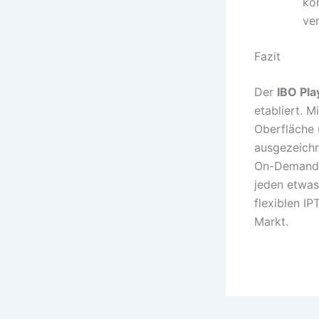
kö
ve
Fazit
Der
IBO Pla
etabliert. 
Oberfläche 
ausgezeichn
On-Demand-
jeden etwas
flexiblen IP
Markt.