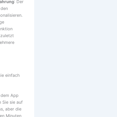
fahrung
: Der
 den
onalisieren.
ige
unktion
zuletzt
nehmere
ie einfach
 dem App
 Sie sie auf
s, aber die
gen Minuten