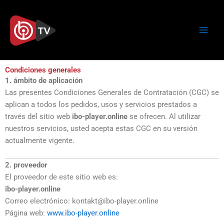
Ir
al
contenido
Condiciones generales
1. ámbito de aplicación
Las presentes Condiciones Generales de Contratación (CGC) se
aplican a todos los pedidos, usos y servicios prestados a
través del sitio web
ibo-player.online
se ofrecen. Al utilizar
nuestros servicios, usted acepta estas CGC en su versión
actualmente vigente.
2. proveedor
El proveedor de este sitio web es:
ibo-player.online
Correo electrónico: kontakt@ibo-player.online
Página web:
www.ibo-player.online