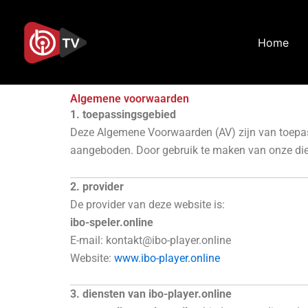
Overslaan
naar
Home
inhoud
Algemene voorwaarden
1. toepassingsgebied
Deze Algemene Voorwaarden (AV) zijn van toepass
aangeboden. Door gebruik te maken van onze dien
2. provider
De provider van deze website is:
ibo-speler.online
E-mail: kontakt@ibo-player.online
Website:
www.ibo-player.online
3. diensten van ibo-player.online