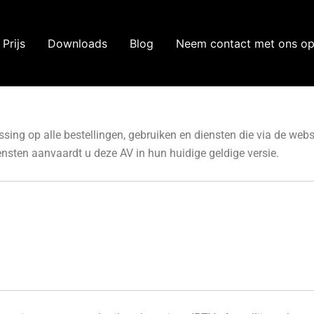
Prijs
Downloads
Blog
Neem contact met ons o
ing op alle bestellingen, gebruiken en diensten die via de web
sten aanvaardt u deze AV in hun huidige geldige versie.