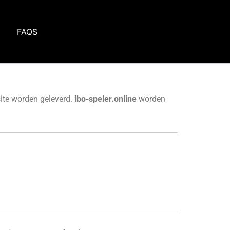
p
FAQS
site worden geleverd.
ibo-speler.online
worden