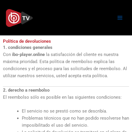
Ir
al
contenido
Política de devoluciones
1. condiciones generales
Con
ibo-player.online
la satisfacción del cliente es nuestra
máxima prioridad. Esta política de reembolso explica las
condiciones y el proceso para las solicitudes de reembolso. Al
utilizar nuestros servicios, usted acepta esta política.
2. derecho a reembolso
El reembolso sólo es posible en las siguientes condiciones:
El servicio no se prestó como se describía.
Problemas técnicos que no han podido resolverse han
imposibilitado el uso del servicio.