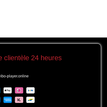
e clientèle 24 heures
ibo-player.online
Portuguese (Brazil)
Portuguese (Portugal)
English