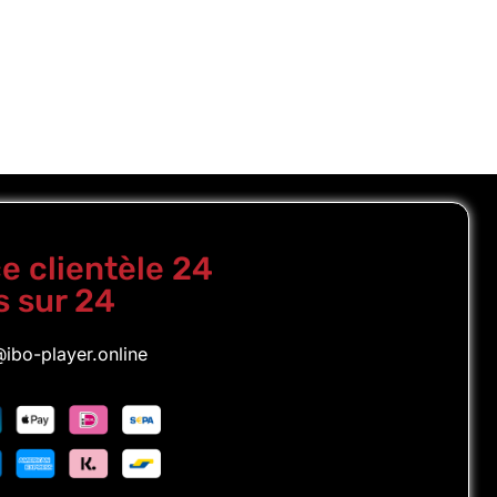
e clientèle 24
s sur 24
ibo-player.online
Portuguese (Brazil)
Portuguese (Portugal)
English