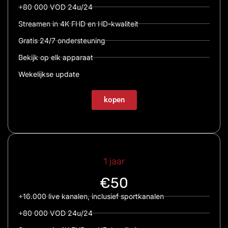
+80 000 VOD 24u/24
Streamen in 4K FHD en HD-kwaliteit
Gratis 24/7 ondersteuning
Bekijk op elk apparaat
Wekelijkse update
kopen
1 jaar
€50
+16.000 live kanalen, inclusief sportkanalen
+80 000 VOD 24u/24