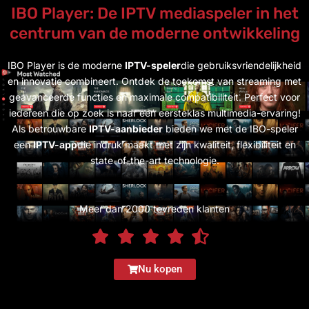
IBO Player: De IPTV mediaspeler in het
centrum van de moderne ontwikkeling
IBO Player is de moderne
IPTV-speler
die gebruiksvriendelijkheid
en innovatie combineert. Ontdek de toekomst van streaming met
geavanceerde functies en maximale compatibiliteit. Perfect voor
iedereen die op zoek is naar een eersteklas multimedia-ervaring!
Als betrouwbare
IPTV-aanbieder
bieden we met de IBO-speler
een
IPTV-app
die indruk maakt met zijn kwaliteit, flexibiliteit en
state-of-the-art technologie.
Meer dan 2000 tevreden klanten
Nu kopen