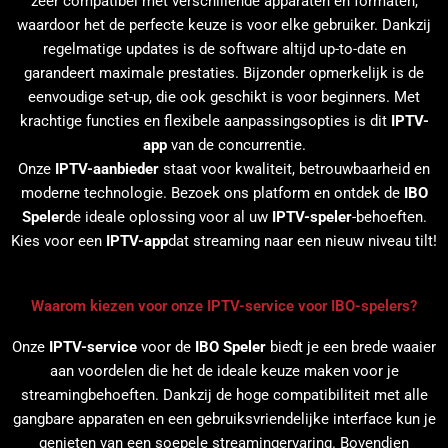
zeer compatibel met verschillende apparaten en formaten,
waardoor het de perfecte keuze is voor elke gebruiker. Dankzij
regelmatige updates is de software altijd up-to-date en
garandeert maximale prestaties. Bijzonder opmerkelijk is de
eenvoudige set-up, die ook geschikt is voor beginners. Met
krachtige functies en flexibele aanpassingsopties is dit
IPTV-
app
van de concurrentie.
Onze
IPTV-aanbieder
staat voor kwaliteit, betrouwbaarheid en
moderne technologie. Bezoek ons platform en ontdek de
IBO
Speler
de ideale oplossing voor al uw
IPTV-speler
-behoeften.
Kies voor een
IPTV-app
dat streaming naar een nieuw niveau tilt!
Waarom kiezen voor onze IPTV-service voor IBO-spelers?
Onze
IPTV-service
voor de
IBO Speler
biedt je een brede waaier
aan voordelen die het de ideale keuze maken voor je
streamingbehoeften. Dankzij de hoge compatibiliteit met alle
gangbare apparaten en een gebruiksvriendelijke interface kun je
genieten van een soepele streamingervaring. Bovendien