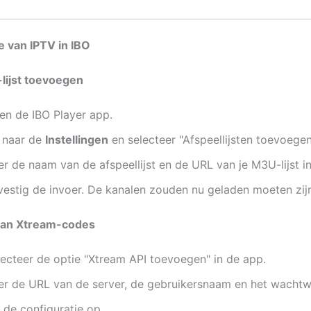
e van IPTV in IBO
lijst toevoegen
en de IBO Player app.
 naar de
Instellingen
en selecteer "Afspeellijsten toevoegen
r de naam van de afspeellijst en de URL van je M3U-lijst in
vestig de invoer. De kanalen zouden nu geladen moeten zij
 van Xtream-codes
lecteer de optie "Xtream API toevoegen" in de app.
er de URL van de server, de gebruikersnaam en het wachtw
 de configuratie op.