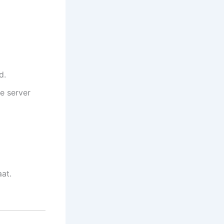
d.
e server
aat.