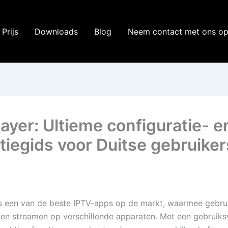
Prijs
Downloads
Blog
Neem contact met ons o
layer: Ultieme configuratie- e
atiegids voor Duitse gebruiker
is een van de beste IPTV-apps op de markt, waarmee gebru
en streamen op verschillende apparaten. Met een gebruiksv