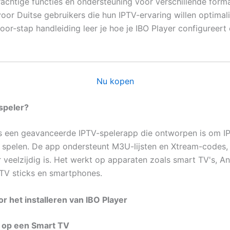
krachtige functies en ondersteuning voor verschillende form
oor Duitse gebruikers die hun IPTV-ervaring willen optimali
oor-stap handleiding leer je hoe je IBO Player configureert
Nu kopen
speler?
is een geavanceerde IPTV-spelerapp die ontworpen is om I
e spelen. De app ondersteunt M3U-lijsten en Xtream-codes
r veelzijdig is. Het werkt op apparaten zoals smart TV's, A
 TV sticks en smartphones.
r het installeren van IBO Player
ie op een Smart TV