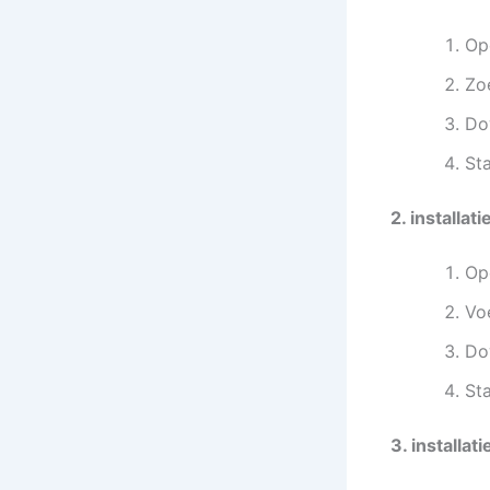
Op
Zoe
Do
St
2. installa
Op
Voe
Do
St
3. installat