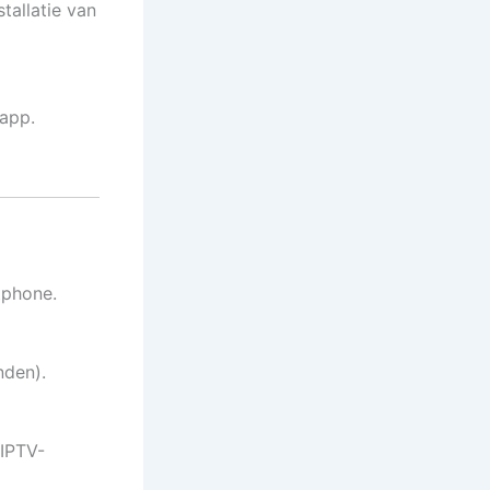
tallatie van
 app.
tphone.
nden).
 IPTV-