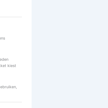
ens
ieden
ket kiest
ebruiken,