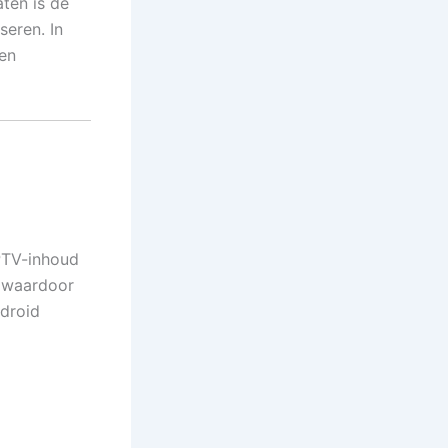
aten is de
seren. In
 en
PTV-inhoud
, waardoor
ndroid