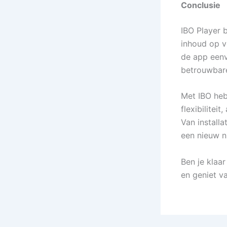
Conclusie
IBO Player 
inhoud op v
de app eenv
betrouwbare
Met IBO heb
flexibilitei
Van installa
een nieuw n
Ben je klaa
en geniet v