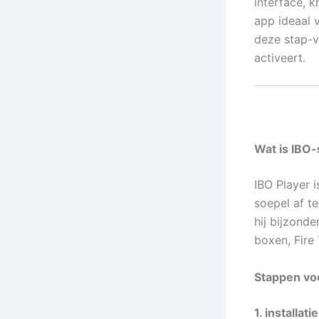
interface, 
app ideaal v
deze stap-v
activeert.
Wat is IBO-
IBO Player 
soepel af t
hij bijzonde
boxen, Fire
Stappen voo
1. installat