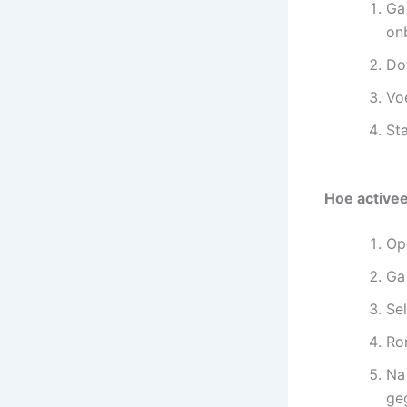
Ga
on
Do
Vo
St
Hoe activee
Op
Ga
Se
Ron
Na
ge