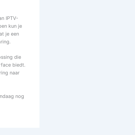
an IPTV-
pen kun je
at je een
ring.
ssing die
rface biedt.
ring naar
andaag nog