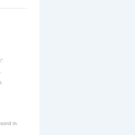
".
.
n.
oord in.