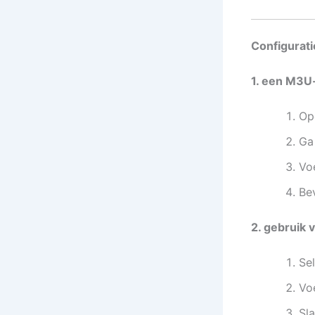
Configurati
1. een M3U-
Op
Ga
Voe
Be
2. gebruik
Se
Vo
Sla