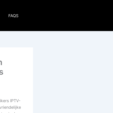
p
FAQS
n
s
ikers IPTV-
riendelijke