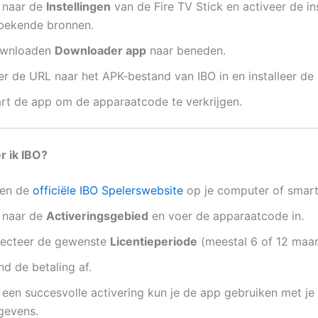
 naar de
Instellingen
van de Fire TV Stick en activeer de ins
bekende bronnen.
wnloaden
Downloader app
naar beneden.
er de URL naar het APK-bestand van IBO in en installeer de
art de app om de apparaatcode te verkrijgen.
r ik IBO?
en de
officiële IBO Spelerswebsite
op je computer of smar
 naar de
Activeringsgebied
en voer de apparaatcode in.
lecteer de gewenste
Licentieperiode
(meestal 6 of 12 maa
d de betaling af.
 een succesvolle activering kun je de app gebruiken met je
gevens.