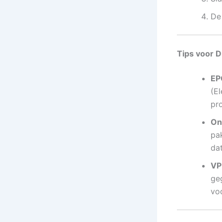
De
Tips voor D
EP
(E
pr
On
pa
da
VP
ge
voo