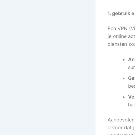
1. gebruik 
Een VPN (Vi
je online ac
diensten zo
An
sur
Ge
bes
Ve
ha
Aanbevolen
ervoor dat 