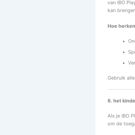
van IBO Pla
kan brengen
Hoe herken
On
Sp
Ve
Gebruik all
6. het kind
Als je IBO P
om de toega