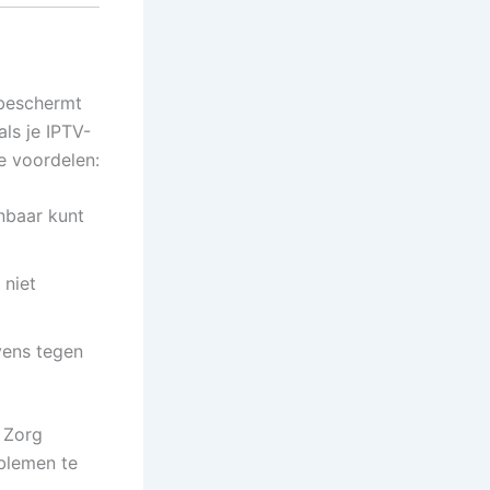
 beschermt
als je IPTV-
e voordelen:
nbaar kunt
 niet
vens tegen
 Zorg
blemen te