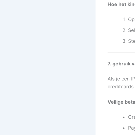
Hoe het kin
Ope
Sel
St
7. gebruik v
Als je een 
creditcards
Veilige be
Cr
Pa