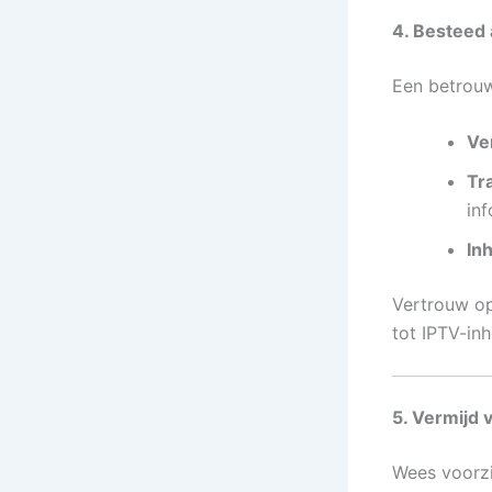
4. Besteed 
Een betrou
Ve
Tr
in
In
Vertrouw o
tot IPTV-in
5. Vermijd
Wees voorzi