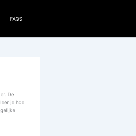
p
FAQS
er. De
 leer je hoe
gelijke