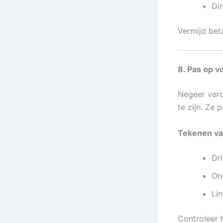
Di
Vermijd bet
8. Pas op v
Negeer verd
te zijn. Ze 
Tekenen va
Dr
On
Lin
Controleer h