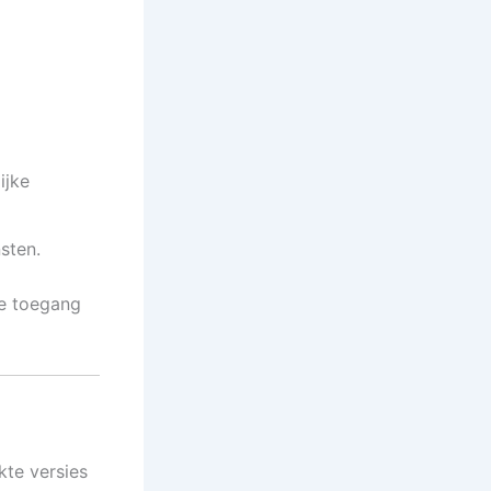
ijke
sten.
ge toegang
kte versies