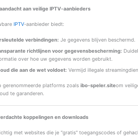
aandacht aan veilige IPTV-aanbieders
wbare
IPTV
-aanbieder biedt:
rsleutelde verbindingen:
Je gegevens blijven beschermd.
ansparante richtlijnen voor gegevensbescherming:
Duidel
formatie over hoe uw gegevens worden gebruikt.
houd die aan de wet voldoet:
Vermijd illegale streamingdien
p gerenommeerde platforms zoals
ibo-speler.site
om veili
houd te garanderen.
 verdachte koppelingen en downloads
chtig met websites die je "gratis" toegangscodes of gehac