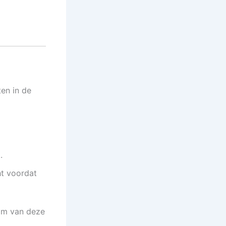
en in de
.
ht voordat
 om van deze