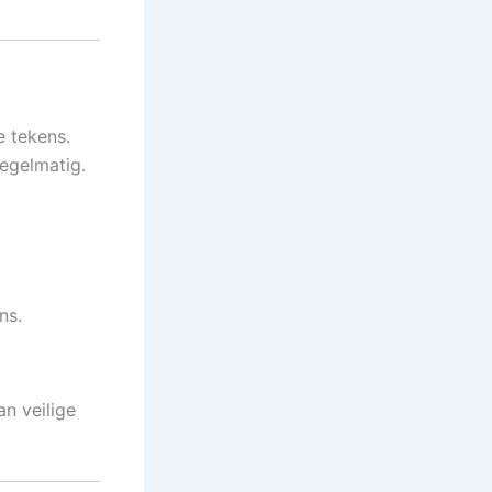
e tekens.
egelmatig.
ns.
n veilige