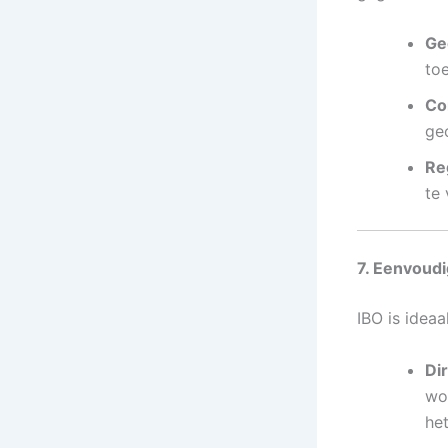
Ge
to
Co
ge
Re
te
7. Eenvoud
IBO is idea
Di
wo
he