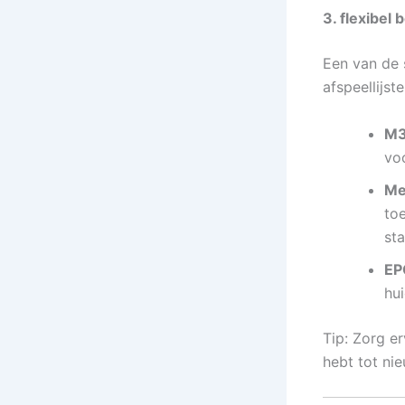
3. flexibel 
Een van de 
afspeellijste
M3
voo
Me
to
sta
EP
hu
Tip: Zorg er
hebt tot ni