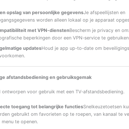
en opslag van persoonlijke gegevens
Je afspeellijsten en
egangsgegevens worden alleen lokaal op je apparaat opges
mpatibiliteit met VPN-diensten
Bescherm je privacy en om
ografische beperkingen door een VPN-service te gebruiken
gelmatige updates
Houd je app up-to-date om beveiliging
 voorkomen.
ige afstandsbediening en gebruiksgemak
al ontworpen voor gebruik met een TV-afstandsbediening.
recte toegang tot belangrijke functies
Snelkeuzetoetsen k
rden gebruikt om favorieten op te roepen, van kanaal te v
t menu te openen.