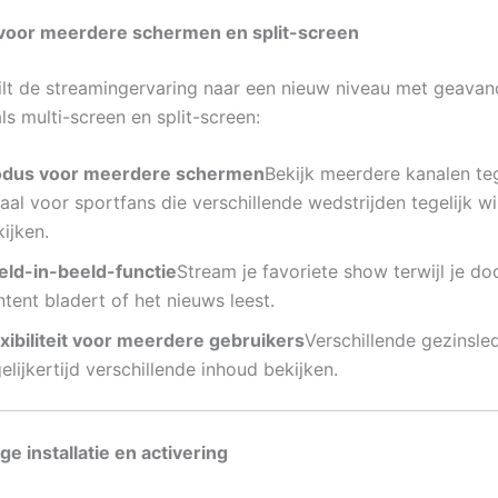
s voor meerdere schermen en split-screen
tilt de streamingervaring naar een nieuw niveau met geava
ls multi-screen en split-screen:
dus voor meerdere schermen
Bekijk meerdere kanalen teg
aal voor sportfans die verschillende wedstrijden tegelijk wi
ijken.
eld-in-beeld-functie
Stream je favoriete show terwijl je do
tent bladert of het nieuws leest.
exibiliteit voor meerdere gebruikers
Verschillende gezinsl
elijkertijd verschillende inhoud bekijken.
ge installatie en activering