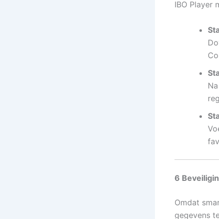
IBO Player 
St
Do
Co
St
Na
reg
Sta
Vo
fa
6 Beveilig
Omdat smart
gegevens te