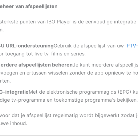
beheer van afspeellijsten
sterkste punten van IBO Player is de eenvoudige integratie
n.
U URL-ondersteuning
Gebruik de afspeellijst van uw
IPTV
r toegang tot live tv, films en series.
erdere afspeellijsten beheren
Je kunt meerdere afspeellij
evoegen en ertussen wisselen zonder de app opnieuw te h
rten.
G-integratie
Met de elektronische programmagids (EPG) ku
idige tv-programma en toekomstige programma's bekijken.
voor dat je afspeellijst regelmatig wordt bijgewerkt zodat 
euwe inhoud.