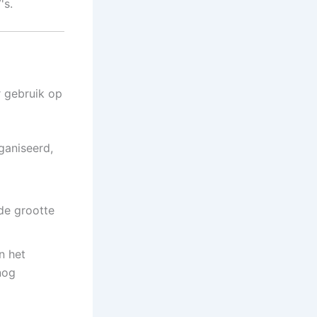
's.
r gebruik op
rganiseerd,
de grootte
n het
nog