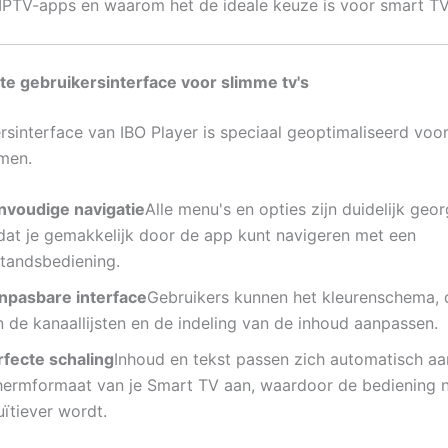
IPTV-apps en waarom het de ideale keuze is voor smart TV
te gebruikersinterface voor slimme tv's
rsinterface van IBO Player is speciaal geoptimaliseerd voo
men.
nvoudige navigatie
Alle menu's en opties zijn duidelijk geo
dat je gemakkelijk door de app kunt navigeren met een
standsbediening.
npasbare interface
Gebruikers kunnen het kleurenschema, 
n de kanaallijsten en de indeling van de inhoud aanpassen.
rfecte schaling
Inhoud en tekst passen zich automatisch aa
hermformaat van je Smart TV aan, waardoor de bediening 
uïtiever wordt.