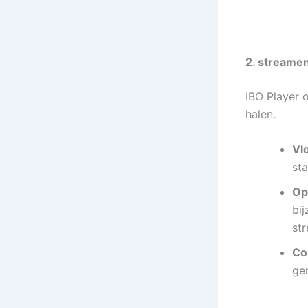
2. streame
IBO Player 
halen.
Vl
sta
Op
bi
str
Co
ge