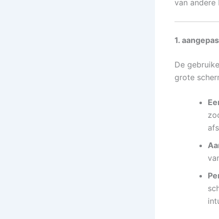
van andere 
1. aangepas
De gebruike
grote scher
Ee
zo
af
Aa
va
Pe
sc
int