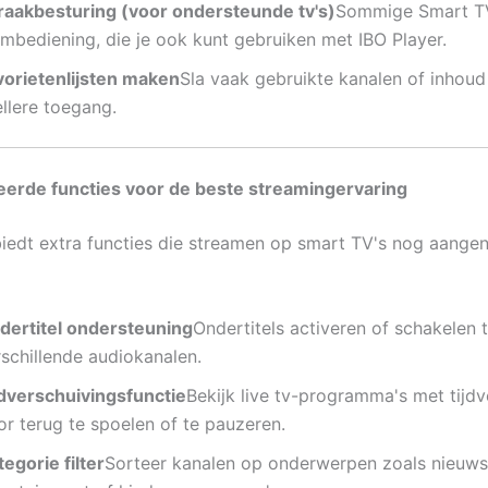
raakbesturing (voor ondersteunde tv's)
Sommige Smart TV
embediening, die je ook kunt gebruiken met IBO Player.
vorietenlijsten maken
Sla vaak gebruikte kanalen of inhou
llere toegang.
eerde functies voor de beste streamingervaring
biedt extra functies die streamen op smart TV's nog aange
dertitel ondersteuning
Ondertitels activeren of schakelen 
rschillende audiokanalen.
jdverschuivingsfunctie
Bekijk live tv-programma's met tijdv
or terug te spoelen of te pauzeren.
egorie filter
Sorteer kanalen op onderwerpen zoals nieuws,