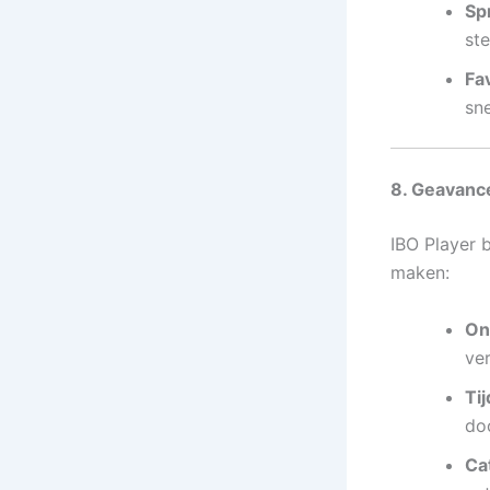
Sp
st
Fa
sne
8. Geavanc
IBO Player 
maken:
On
ve
Ti
do
Cat