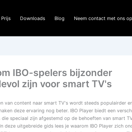
Prijs
Downloads
Blog
Neem contact met ons o
m IBO-spelers bijzonder
evol zijn voor smart TV's
n van content naar smart TV's wordt steeds populairder e
maken deze ervaring nog beter. IBO Player biedt een versc
s die speciaal zijn afgestemd op de behoeften van smart T
 In deze uitgebreide gids lees je waarom IBO Player zich on