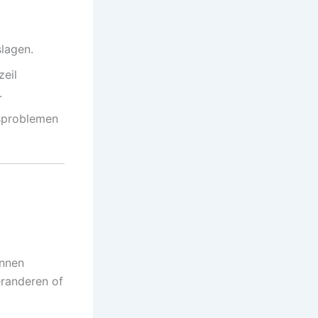
lagen.
zeil
.
sproblemen
unnen
eranderen of