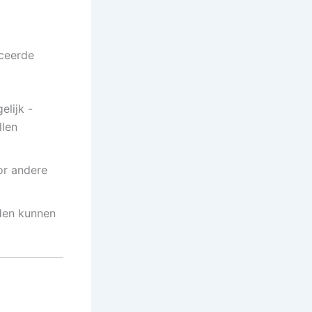
nceerde
elijk -
llen
or andere
eden kunnen