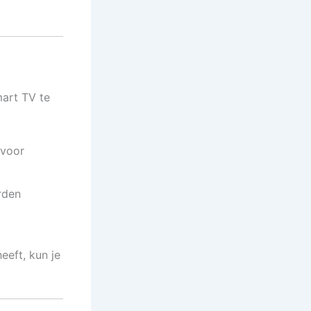
mart TV te
 voor
rden
eeft, kun je