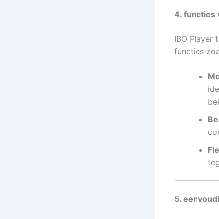
4. functie
IBO Player 
functies zoa
Mo
ide
bek
Be
con
Fl
teg
5. eenvoudi