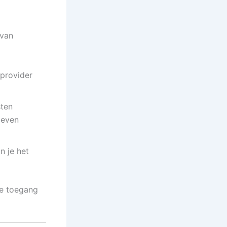
 van
-provider
sten
oeven
n je het
je toegang