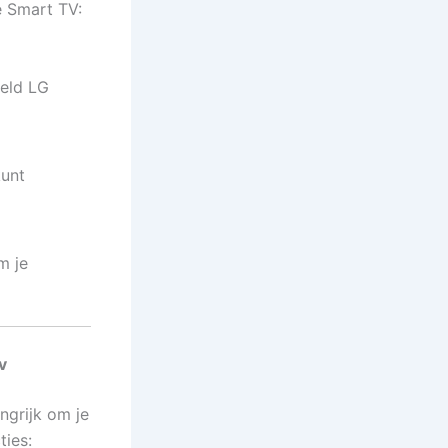
e Smart TV:
eeld LG
kunt
m je
v
ngrijk om je
ties: