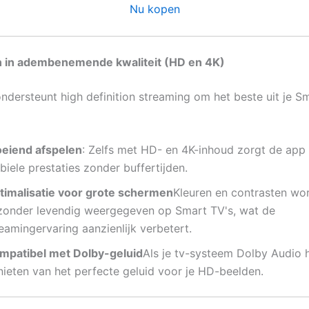
Nu kopen
n in adembenemende kwaliteit (HD en 4K)
ondersteunt high definition streaming om het beste uit je S
oeiend afspelen
: Zelfs met HD- en 4K-inhoud zorgt de app
biele prestaties zonder buffertijden.
timalisatie voor grote schermen
Kleuren en contrasten wo
jzonder levendig weergegeven op Smart TV's, wat de
eamingervaring aanzienlijk verbetert.
mpatibel met Dolby-geluid
Als je tv-systeem Dolby Audio h
nieten van het perfecte geluid voor je HD-beelden.