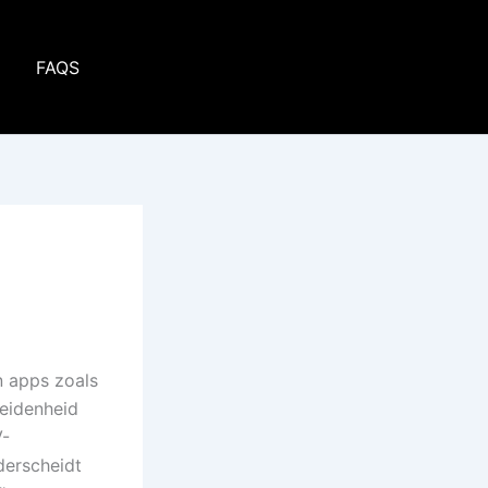
p
FAQS
n apps zoals
heidenheid
V-
derscheidt